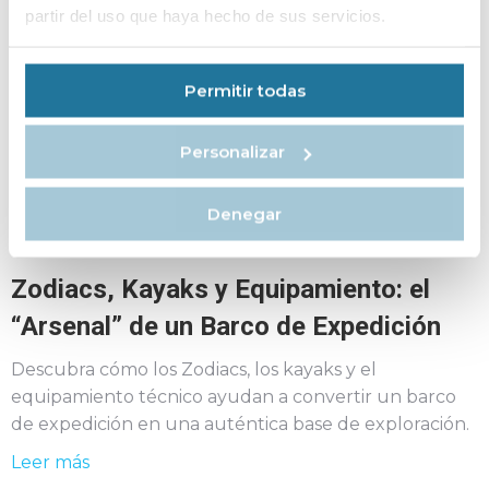
partir del uso que haya hecho de sus servicios.
Conozca las acciones de limpieza costera promovidas
por Mystic Cruises en Svalbard y descubra cómo
tripulación y huéspedes contribuyen a proteger el
Permitir todas
Ártico.
Leer más
Personalizar
Denegar
2 De Julio De 2026
Zodiacs, Kayaks y Equipamiento: el
“Arsenal” de un Barco de Expedición
Descubra cómo los Zodiacs, los kayaks y el
equipamiento técnico ayudan a convertir un barco
de expedición en una auténtica base de exploración.
Leer más