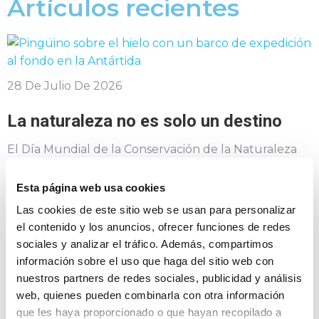
Artículos recientes
28 De Julio De 2026
La naturaleza no es solo un destino
El Día Mundial de la Conservación de la Naturaleza
invita a reflexionar sobre cómo la exploración puede
inspirar conocimiento, respeto y responsabilidad.
Esta página web usa cookies
Leer más
Las cookies de este sitio web se usan para personalizar
el contenido y los anuncios, ofrecer funciones de redes
sociales y analizar el tráfico. Además, compartimos
información sobre el uso que haga del sitio web con
14 De Julio De 2026
nuestros partners de redes sociales, publicidad y análisis
web, quienes pueden combinarla con otra información
Proteger el Ártico
que les haya proporcionado o que hayan recopilado a