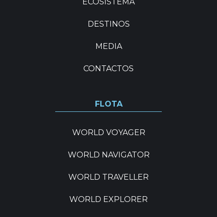
ECOSISTEMA
11. ¿Permite la compañía que
DESTINOS
las parejas embarquen
juntas?
MEDIA
CONTACTOS
12. ¿Existe una zona de
lavandería para la
FLOTA
tripulación?
WORLD VOYAGER
13. ¿Hay lugares para
WORLD NAVIGATOR
socializar con mis
compañeros de a bordo?
WORLD TRAVELLER
WORLD EXPLORER