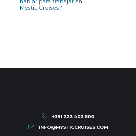
hablar para trabajar en
Mystic Cruises?
5. ¿Cuánto durará mi contrato
con Mystic Cruises?
6. ¿Desde qué lugares
pagará la compañía el vuelo
hasta el barco?
+351 223 402 500
7. ¿Necesito alguna VISA
para trabajar a bordo del
INFO@MYSTICCRUISES.COM
Mystic Cruise?