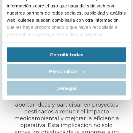
información sobre el uso que haga del sitio web con
nuestros partners de redes sociales, publicidad y análisis
web, quienes pueden combinarla con otra información
que les haya proporcionado o que hayan recopilado a
INICIATIVAS DE
partir del uso que haya hecho de sus servicios.
SOSTENIBILIDAD E
INNOVACIÓN
Permitir todas
Mystic Cruises está comprometida con
Personalizar
la sostenibilidad y la innovación, y los
empleados pueden formar parte de
Denegar
interesantes iniciativas en estas áreas.
Se anima a los miembros del personal a
aportar ideas y participar en proyectos
destinados a reducir el impacto
medioambiental y mejorar la eficiencia
operativa. Esta implicación no solo
apoya los objetivos de la empresa, sino