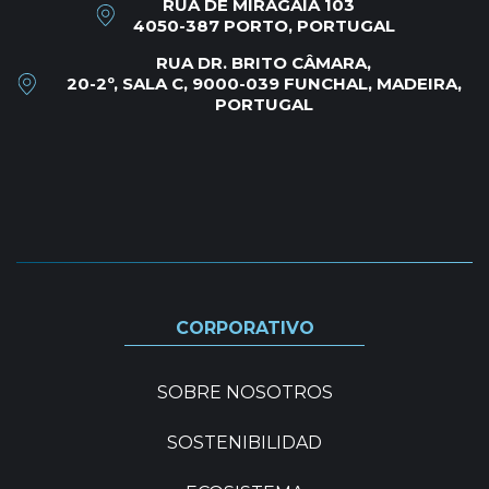
RUA DE MIRAGAIA 103
4050-387 PORTO, PORTUGAL
RUA DR. BRITO CÂMARA,
20-2º, SALA C, 9000-039 FUNCHAL, MADEIRA,
8. ¿Los cursos STCW serán
PORTUGAL
reembolsados por la
compañía?
9. ¿Qué debo llevar al
embarcar?
CORPORATIVO
10. ¿Cuántos compañeros de
SOBRE NOSOTROS
cuarto tendré?
SOSTENIBILIDAD