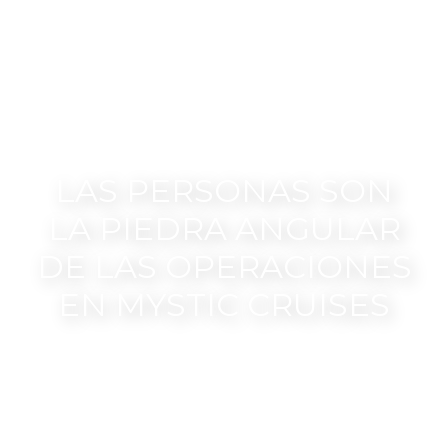
LAS PERSONAS SON
LA PIEDRA ANGULAR
DE LAS OPERACIONES
EN MYSTIC CRUISES
Unirse al equipo de Mystic Cruises
significa embarcarse en un viaje de
crecimiento profesional y personal, con
rutas claras para avanzar en diversos roles,