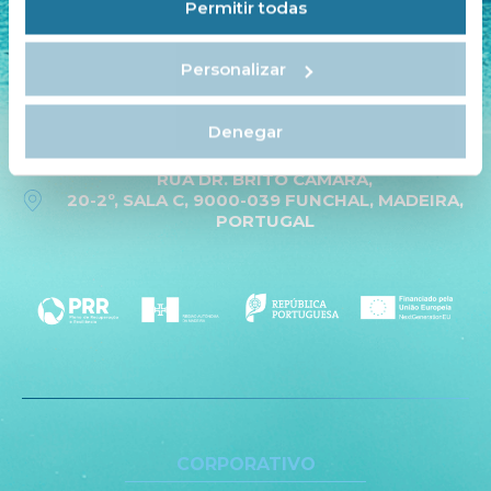
Permitir todas
+351 223 402 500
Personalizar
INFO@MYSTICCRUISES.COM
RUA DE MIRAGAIA 103
Denegar
4050-387 PORTO, PORTUGAL
RUA DR. BRITO CÂMARA,
20-2º, SALA C, 9000-039 FUNCHAL, MADEIRA,
PORTUGAL
CORPORATIVO